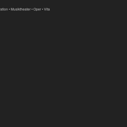
ration
•
Musiktheater
•
Oper
•
Vita